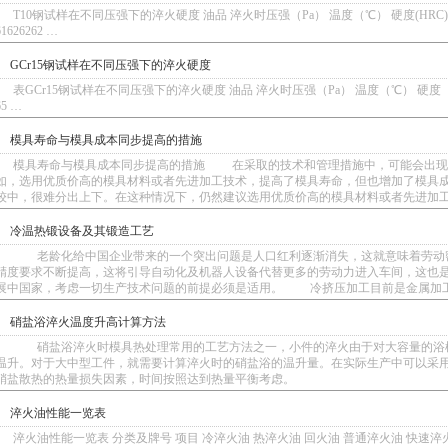
T10钢试样在不同压强下的淬火硬度 油品 淬火时压强（Pa） 温度（℃） 硬度(HRC) 1号油 760
61626262 …
GCr15钢试样在不同压强下的淬火硬度
表GCr15钢试样在不同压强下的淬火硬度 油品 淬火时压强（Pa） 温度（℃） 硬度（HRC） 1号油 7
65 …
模具寿命与模具成本同步提高的措施
模具寿命与模具成本同步提高的措施 在采取的技术和管理措施中，可能会出现模
如，选用优质价高的模具材料或者先进加工技术，提高了模具寿命，但也增加了模具成
较中，很难分出上下。在这种情况下，仍然建议选用优质价高的模具材料或者先进加
冷温热锻设备及其锻造工艺
老龄化给中国企业带来的一个突出问题是人口红利逐渐消失，这就意味着劳动密
精度要求不断提高，这将引导自动化及机器人设备代替更多的劳动力进入车间，这也
展中国家，考虑一切生产技术问题的前提必须是适用。 冷挤压加工目前是金属加
硝盐浴淬火温度升高计算方法
硝盐浴淬火时模具热处理常用的工艺方法之一，小件的淬火由于对大容量的浴槽
温升。对于大中型工件，就需要计算淬火时的硝盐浴的温升量。在实际生产中可以采
硝盐散热的热量损失因素，时间按照达到热量平衡考虑。 
淬火油性能一览表
淬火油性能一览表 分类及牌号 项目 冷淬火油 热淬火油 回火油 普通淬火油 快速淬火