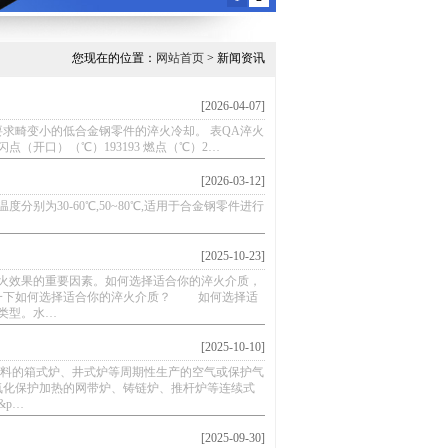
您现在的位置：
网站首页
> 新闻资讯
[2026-04-07]
要求畸变小的低合金钢零件的淬火冷却。 表QA淬火
.55 闪点（开口）（℃）193193 燃点（℃）2…
[2026-03-12]
别为30-60℃,50~80℃,适用于合金钢零件进行
[2025-10-23]
效果的重要因素。如何选择适合你的淬火介质，
绍一下如何选择适合你的淬火介质？ 如何选择适
类型。水…
[2025-10-10]
的箱式炉、井式炉等周期性生产的空气或保护气
氧化保护加热的网带炉、铸链炉、推杆炉等连续式
&p…
[2025-09-30]