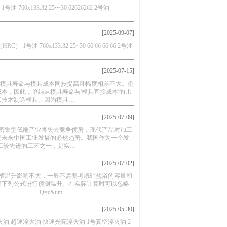
x133.32 25〜30 62626262 2号油
[2025-09-07]
60x133.32 25~30 66 66 66 66 2号油
[2025-07-15]
具寿命与模具成本同步提高且幅度相差不大。例
本，因此，单纯从模具寿命与'模具直接成本'的比
工技术制造模具。因为模具…
[2025-07-09]
集型低端产业将失去竞争优势，现代产品对加工
是未来中国工业发展的必然趋势。我国作为一个发
工较先进的工艺之一，是实…
[2025-07-02]
温升影响不大，一般不需要考虑硝盐浴的容量和
用下列公式进行预测温升。在实际计算时可以忽略
Q=c&tim…
[2025-05-30]
油 超速淬火油 快速光亮淬火油 1号真空淬火油 2