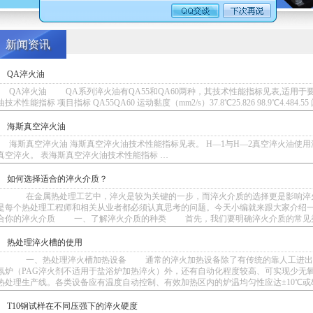
新闻资讯
QA淬火油
QA淬火油 QA系列淬火油有QA55和QA60两种，其技术性能指标见表,适用于
油技术性能指标 项目指标 QA55QA60 运动黏度（mm2/s）37.8℃25.826 98.9℃4.484
海斯真空淬火油
海斯真空淬火油 海斯真空淬火油技术性能指标见表。 H—1与H—2真空淬火油使用温度分
真空淬火。 表海斯真空淬火油技术性能指标 …
如何选择适合的淬火介质？
在金属热处理工艺中，淬火是较为关键的一步，而淬火介质的选择更是影响淬火
是每个热处理工程师和相关从业者都必须认真思考的问题。今天小编就来跟大家介
合你的淬火介质 一、了解淬火介质的种类 首先，我们要明确淬火介质的常见
热处理淬火槽的使用
一、热处理淬火槽加热设备 通常的淬火加热设备除了有传统的靠人工进出料
氛炉（PAG淬火剂不适用于盐浴炉加热淬火）外，还有自动化程度较高、可实现少无
热处理生产线。各类设备应有温度自动控制、有效加热区内的炉温均匀性应达±10℃或
T10钢试样在不同压强下的淬火硬度