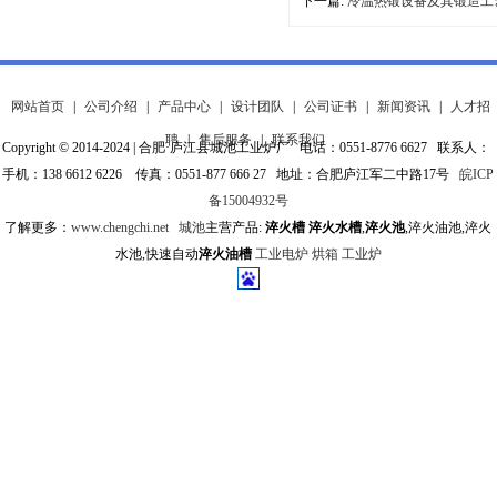
下一篇:
冷温热锻设备及其锻造工
网站首页
|
公司介绍
|
产品中心
|
设计团队
|
公司证书
|
新闻资讯
|
人才招
聘
|
售后服务
|
联系我们
Copyright © 2014-2024 | 合肥·庐江县城池工业炉厂 电话：0551-8776 6627 联系人：
手机：138 6612 6226 传真：0551-877 666 27 地址：合肥庐江军二中路17号
皖ICP
备15004932号
了解更多：
www.chengchi.net
城池
主营产品:
淬火槽
淬火水槽
,
淬火池
,淬火油池,淬火
水池,快速自动
淬火油槽
工业电炉
烘箱
工业炉