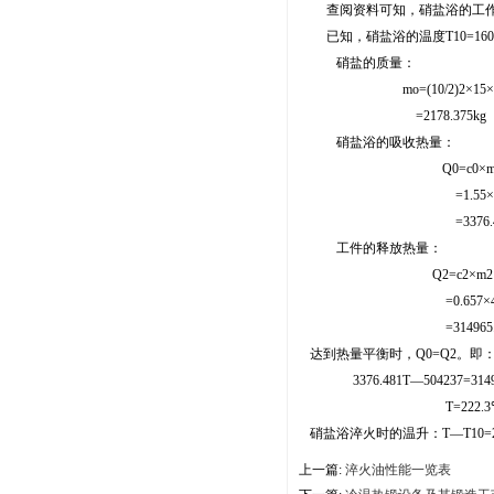
查阅资料可知，硝盐浴的工作状态密度是
已知，硝盐浴的温度T10=160℃
硝盐的质量：
mo=(10/2)2×15×3.1
=2178.375kg
硝盐浴的吸收热量：
Q0=c0×m0×(T1
=1.55×2178.37
=3376.481T—
工件的释放热量：
Q2=c2×m2×(T1
=0.657×470×（
=314965.8—30
达到热量平衡时，Q0=Q2。即
3376.481T—504237=31496
T=222.3
硝盐浴淬火时的温升：T—T10=222
上一篇:
淬火油性能一览表