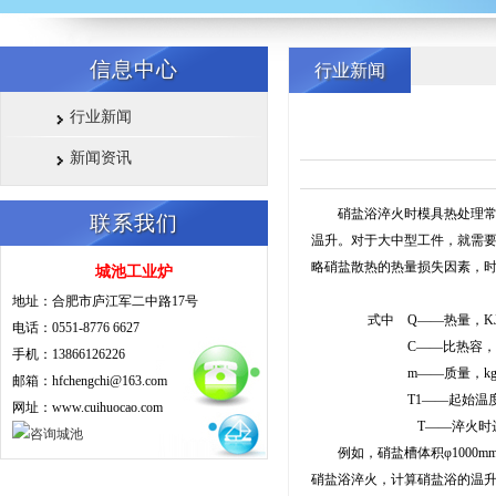
信息中心
行业新闻
行业新闻
新闻资讯
硝盐浴淬火时模具热处理常用
联系我们
温升。对于大中型工件，就需
略硝盐散热的热量损失因素，
城池工业炉
Q=c×m×
地址：合肥市庐江军二中路17号
式中 Q——热量，KJ
电话：0551-8776 6627
C——比热容，KJ/(k
手机：13866126226
m——质量，kg
邮箱：hfchengchi@163.com
T1——起始温度
网址：www.cuihuocao.com
T——淬火时达到平
例如，硝盐槽体积φ1000mm×
硝盐浴淬火，计算硝盐浴的温