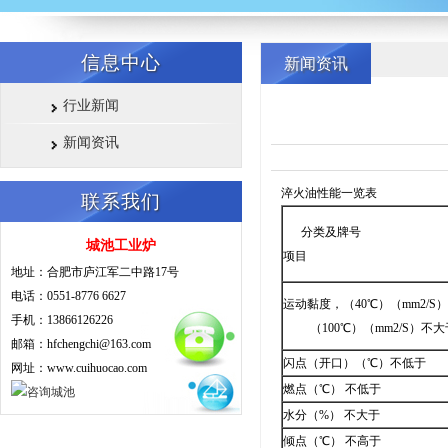
信息中心
新闻资讯
行业新闻
新闻资讯
淬火油性能一览表
联系我们
分类及牌号
城池工业炉
项目
地址：合肥市庐江军二中路17号
电话：0551-8776 6627
运动黏度，（40℃）（mm2/S
手机：13866126226
（100℃）（mm2/S）不大
邮箱：hfchengchi@163.com
闪点（开口）（℃）不低于
网址：www.cuihuocao.com
燃点（℃） 不低于
水分（%） 不大于
倾点（℃） 不高于