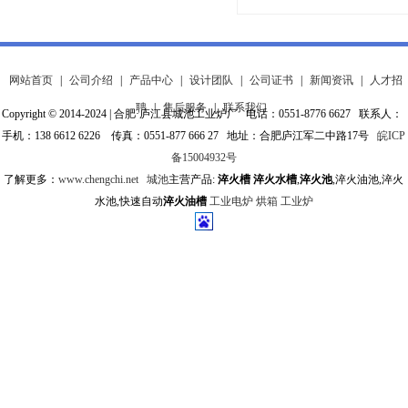
网站首页
|
公司介绍
|
产品中心
|
设计团队
|
公司证书
|
新闻资讯
|
人才招
聘
|
售后服务
|
联系我们
Copyright © 2014-2024 | 合肥·庐江县城池工业炉厂 电话：0551-8776 6627 联系人：
手机：138 6612 6226 传真：0551-877 666 27 地址：合肥庐江军二中路17号
皖ICP
备15004932号
了解更多：
www.chengchi.net
城池
主营产品:
淬火槽
淬火水槽
,
淬火池
,淬火油池,淬火
水池,快速自动
淬火油槽
工业电炉
烘箱
工业炉