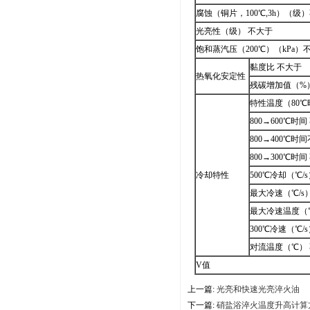
腐蚀（铜片，100℃,3h）（级
光亮性（级） 不大于
饱和蒸汽压（200℃）（kPa）
黏度比 不大于
热氧化安定性
残碳增加值（%
特性温度（80
800→600℃时
800→400℃时
800→300℃时
冷却特性
500℃冷却（℃/
最大冷速（℃/s
最大冷速温度（
300℃冷速（℃/
对流温度（℃）
V值
上一篇:
光亮和快速光亮淬火油
下一篇:
硝盐浴淬火温度升高计算