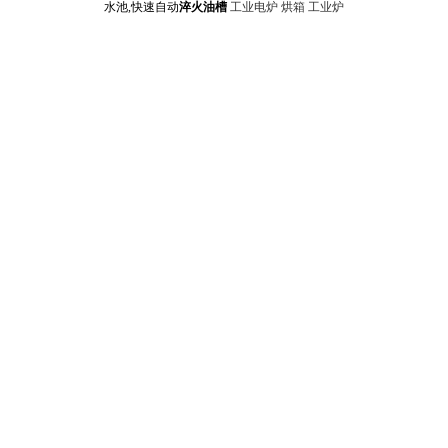
水池,快速自动
淬火油槽
工业电炉
烘箱
工业炉