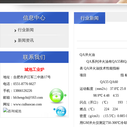
信息中心
行业新闻
行业新闻
新闻资讯
QA淬火油
联系我们
QA系列淬火油有QA55和Q
表 QA淬火油技术性能指标
城池工业炉
项目 指 
地址：合肥市庐江军二中路17号
QA55 QA60
电话：0551-8776 6627
运动黏度（mm2/s） 37.8℃ 25.8 
手机：13866126226
98.9℃ 4.48 4.55
邮箱：hfchengchi@163.com
闪点（开口）（℃） 193 1
网址：www.cuihuocao.com
燃点（℃） 224 224
密度（g/cm3）（15.5℃）0.885 0
用GM淬火仪测定750-300℃冷却时