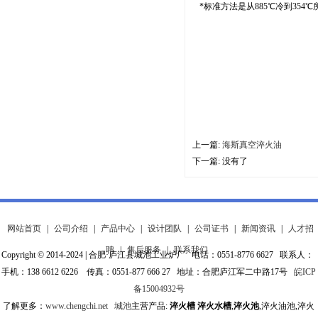
*标准方法是从885℃冷到354
上一篇:
海斯真空淬火油
下一篇: 没有了
网站首页
|
公司介绍
|
产品中心
|
设计团队
|
公司证书
|
新闻资讯
|
人才招
聘
|
售后服务
|
联系我们
Copyright © 2014-2024 | 合肥·庐江县城池工业炉厂 电话：0551-8776 6627 联系人：
手机：138 6612 6226 传真：0551-877 666 27 地址：合肥庐江军二中路17号
皖ICP
备15004932号
了解更多：
www.chengchi.net
城池
主营产品:
淬火槽
淬火水槽
,
淬火池
,淬火油池,淬火