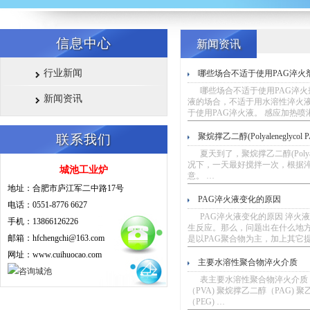
信息中心
新闻资讯
行业新闻
哪些场合不适于使用PAG淬火
哪些场合不适于使用PAG淬火剂
新闻资讯
液的场合，不适于用水溶性淬火
于使用PAG淬火液。 感应加热
聚烷撑乙二醇(Polyaleneglyco
联系我们
夏天到了，聚烷撑乙二醇(Polya
况下，一天最好搅拌一次，根据
城池工业炉
意。 …
地址：合肥市庐江军二中路17号
PAG淬火液变化的原因
电话：0551-8776 6627
PAG淬火液变化的原因 淬火液
手机：13866126226
生反应。那么，问题出在什么地方
邮箱：hfchengchi@163.com
是以PAG聚合物为主，加上其它
网址：www.cuihuocao.com
主要水溶性聚合物淬火介质
表主要水溶性聚合物淬火介质 种
（PVA) 聚烷撑乙二醇（PAG) 
（PEG) …