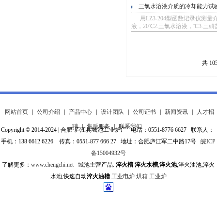
三氯水溶液介质的冷却能力试
用LZ3-204型函数记录仪测量
液，20℃2.三氯水溶液，℃3.三硝盐
共 10
网站首页
|
公司介绍
|
产品中心
|
设计团队
|
公司证书
|
新闻资讯
|
人才招
聘
|
售后服务
|
联系我们
Copyright © 2014-2024 | 合肥·庐江县城池工业炉厂 电话：0551-8776 6627 联系人：
手机：138 6612 6226 传真：0551-877 666 27 地址：合肥庐江军二中路17号
皖ICP
备15004932号
了解更多：
www.chengchi.net
城池
主营产品:
淬火槽
淬火水槽
,
淬火池
,淬火油池,淬火
水池,快速自动
淬火油槽
工业电炉
烘箱
工业炉