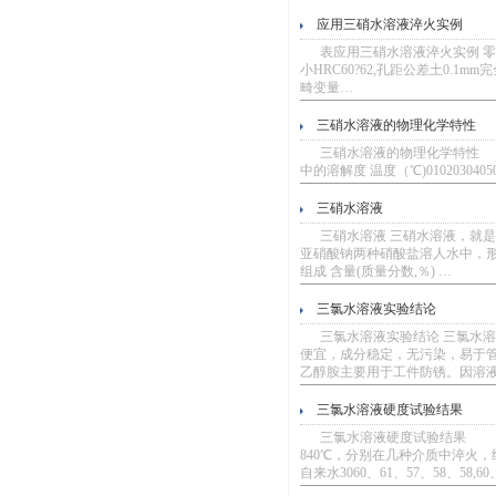
应用三硝水溶液淬火实例
表应用三硝水溶液淬火实例 零件名
小HRC60?62,孔距公差土0.1m
畸变量…
三硝水溶液的物理化学特性
三硝水溶液的物理化学特性 三
中的溶解度 温度（℃)010203040506080
三硝水溶液
三硝水溶液 三硝水溶液，就是
亚硝酸钠两种硝酸盐溶人水中，形
组成 含量(质量分数,％) …
三氯水溶液实验结论
三氯水溶液实验结论 三氯水溶
便宜，成分稳定，无污染，易于
乙醇胺主要用于工件防锈。因溶液
三氯水溶液硬度试验结果
三氯水溶液硬度试验结果 用生产
840℃，分别在几种介质中淬火，
自来水3060、61、57、58、58,60