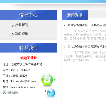
信息中心
新闻资讯
行业新闻
基金渗透钢铁化工 市场热点趋
'热点从之前的地产及金融逐
新闻资讯
但热点多元化的迹象更加明显。在
工。近5个交易日(7月17日-7月23
受市场企稳向好因素影响 河
联系我们
'4月下旬以来，受市场企稳向
日上午，在接受采访时，省冶金
城池工业炉
能约占总产能的30%。 统计数
地址：合肥市庐江军二中路17号
电话：0551-8776 6627
手机：13866126226
邮箱：hfchengchi@163.com
网址：www.cuihuocao.com