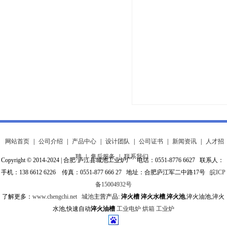
网站首页
|
公司介绍
|
产品中心
|
设计团队
|
公司证书
|
新闻资讯
|
人才招
聘
|
售后服务
|
联系我们
Copyright © 2014-2024 | 合肥·庐江县城池工业炉厂 电话：0551-8776 6627 联系人：
手机：138 6612 6226 传真：0551-877 666 27 地址：合肥庐江军二中路17号
皖ICP
备15004932号
了解更多：
www.chengchi.net
城池
主营产品:
淬火槽
淬火水槽
,
淬火池
,淬火油池,淬火
水池,快速自动
淬火油槽
工业电炉
烘箱
工业炉