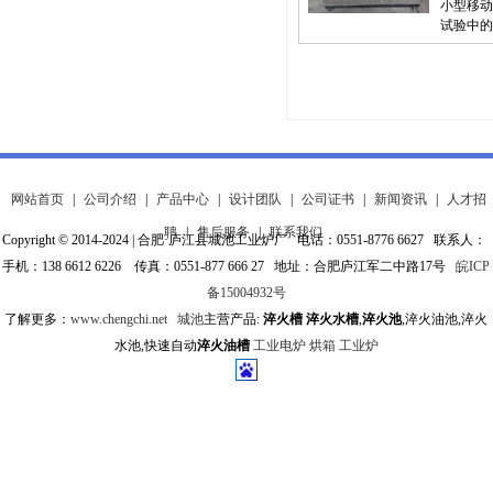
小型移动
试验中的
网站首页
|
公司介绍
|
产品中心
|
设计团队
|
公司证书
|
新闻资讯
|
人才招
聘
|
售后服务
|
联系我们
Copyright © 2014-2024 | 合肥·庐江县城池工业炉厂 电话：0551-8776 6627 联系人：
手机：138 6612 6226 传真：0551-877 666 27 地址：合肥庐江军二中路17号
皖ICP
备15004932号
了解更多：
www.chengchi.net
城池
主营产品:
淬火槽
淬火水槽
,
淬火池
,淬火油池,淬火
水池,快速自动
淬火油槽
工业电炉
烘箱
工业炉