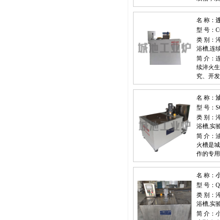
名 称：
型 号：C
类 别：
浴槽,连
简 介：
续淬火生
究、开发
名 称：
型 号：S
类 别：
浴槽,实
简 介
火槽是城
作的专
名 称：
型 号：Q
类 别：
浴槽,实
简 介