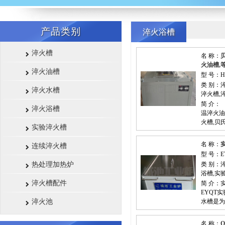
产品类别
淬火浴槽
淬火槽
名 称：
火油槽,
淬火油槽
型 号：H
类 别：
淬火水槽
淬火槽,
简 介：
淬火浴槽
温淬火油
火槽,贝
实验淬火槽
名 称：
连续淬火槽
型 号：E
热处理加热炉
类 别：
浴槽,实
淬火槽配件
简 介
EYQT
淬火池
水槽是为
名 称：