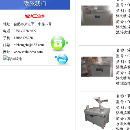
联系我们
型 号：O
类 别：
淬火槽,
城池工业炉
简 介：
地址：合肥市庐江军二中路17号
淬火池,
电话：0551-8776 6627
池,淬火
手机：13866126226
邮箱：hfchengchi@163.com
名 称：
网址：www.cuihuocao.com
型 号：C
类 别：
浴槽,实
简 介
淬火槽清
槽,浸洗
名 称：
型 号：D
类 别：
浴槽,实
简 介
水淬火槽
双槽，双