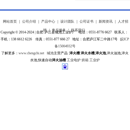
网站首页
|
公司介绍
|
产品中心
|
设计团队
|
公司证书
|
新闻资讯
|
人才招
聘
|
售后服务
|
联系我们
Copyright © 2014-2024 | 合肥·庐江县城池工业炉厂 电话：0551-8776 6627 联系人：
手机：138 6612 6226 传真：0551-877 666 27 地址：合肥庐江军二中路17号
皖ICP
备15004932号
了解更多：
www.chengchi.net
城池
主营产品:
淬火槽
淬火水槽
,
淬火池
,淬火油池,淬火
水池,快速自动
淬火油槽
工业电炉
烘箱
工业炉