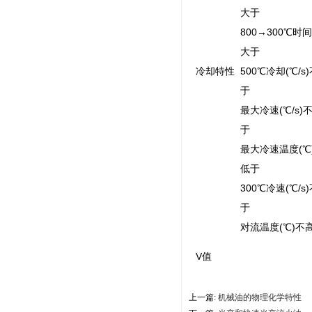
大于
800→300℃时
大于
冷却特性
500℃冷却(℃/s
于
最大冷速(℃/s)
于
最大冷速温度(℃
低于
300℃冷速(℃/s
于
对流温度(℃)不
V值
上一篇:
机械油的物理化学特性