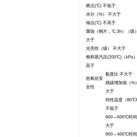
燃点(℃) 不低于
水分（%） 不大于
倾点(℃) 不高于
腐蚀（铜片，℃,3h）（级
大于
光亮性（级） 不大于
饱和蒸汽压(200℃)（kPa
高于
黏度比 不大于
热氧化安
残碳增加值（%
全性
大于
特性温度（80℃
不低于
800→600℃时间
大于
800→400℃时