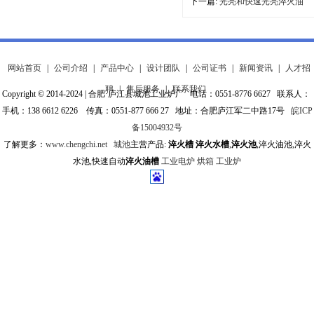
下一篇:
光亮和快速光亮淬火油
网站首页
|
公司介绍
|
产品中心
|
设计团队
|
公司证书
|
新闻资讯
|
人才招
聘
|
售后服务
|
联系我们
Copyright © 2014-2024 | 合肥·庐江县城池工业炉厂 电话：0551-8776 6627 联系人：
手机：138 6612 6226 传真：0551-877 666 27 地址：合肥庐江军二中路17号
皖ICP
备15004932号
了解更多：
www.chengchi.net
城池
主营产品:
淬火槽
淬火水槽
,
淬火池
,淬火油池,淬火
水池,快速自动
淬火油槽
工业电炉
烘箱
工业炉