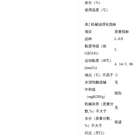
灰分（%）
使用温度（℃）
表2 机械油理化指标
项目
质量指标
品种
L-AN
黏度等级（按
5
GB3141）
运动黏度（40℃）
4. 14~5. 06
(mm2/s)
倾点（℃）不高于
-5
水溶性酸或碱
无
中和值
报告
（mgKOH/g）
机械杂质（质量分
无
数,%）不大于
水分（质量分数，
痕迹
%）不大于
闪点（开口）